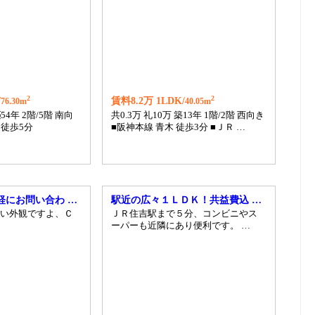
2
2
/
賃料8.2万 1LDK/
76.30m
40.05m
築
54年 2階/5階 南向
共0.3万 礼10万 築13年 1階/2階 西向き
 徒歩5分
■阪神本線 青木 徒歩3分 ■ＪＲ …
軽にお問い合わ …
駅近の広々１ＬＤＫ！共益費込 …
い外観ですよ、Ｃ
ＪＲ住吉駅まで５分、コンビニやス
ーパーも近隣にあり便利です。 …