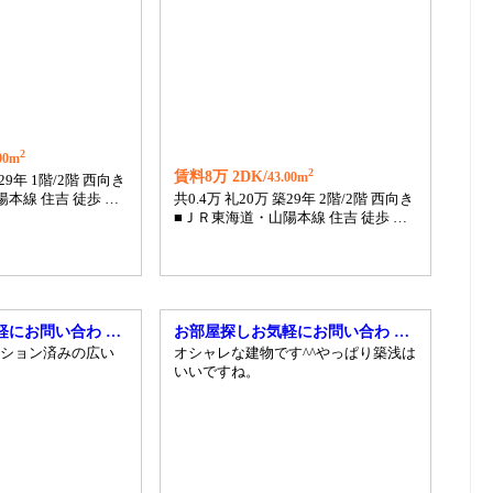
2
00m
2
賃料8万 2DK/
43.00m
築29年 1階/2階 西向き
本線 住吉 徒歩 …
共0.4万 礼20万 築29年 2階/2階 西向き
■ＪＲ東海道・山陽本線 住吉 徒歩 …
軽にお問い合わ …
お部屋探しお気軽にお問い合わ …
ション済みの広い
オシャレな建物です^^やっぱり築浅は
いいですね。