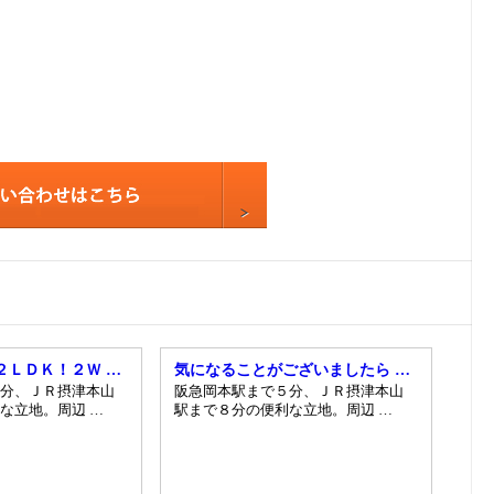
9
10
11
12
13
14
15
16
17
18
19
２ＬＤＫ！２Ｗ …
気になることがございましたら …
分、ＪＲ摂津本山
阪急岡本駅まで５分、ＪＲ摂津本山
20
な立地。周辺 …
駅まで８分の便利な立地。周辺 …
21
22