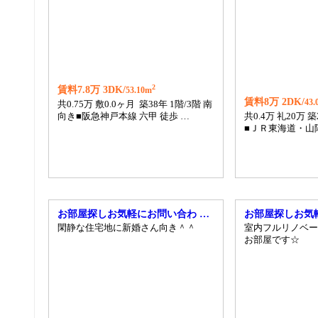
2
賃料7.8万 3DK/
53.10m
賃料8万 2DK/
43.
共0.75万 敷0.0ヶ月 築38年 1階/3階 南
向き■阪急神戸本線 六甲 徒歩 …
共0.4万 礼20万 
■ＪＲ東海道・山陽
お部屋探しお気軽にお問い合わ …
お部屋探しお気
閑静な住宅地に新婚さん向き＾＾
室内フルリノベー
お部屋です☆