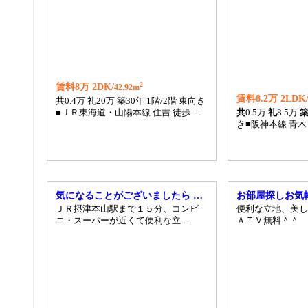
2
賃料8万 2DK/
42.92m
賃料8.2万 2LDK
共0.4万 礼20万 築30年 1階/2階 東向き
■ＪＲ東海道・山陽本線 住吉 徒歩 …
共
0.5万
礼
8.5万
き■阪神本線 青木
気になることがございましたら …
お部屋探しお気
ＪＲ摂津本山駅まで１５分、コンビ
便利な立地、美し
ニ・スーパーが近くて便利な立 …
ＡＴＶ無料＾＾