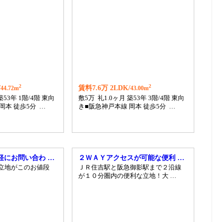
23
24
25
26
27
2
2
/
賃料7.6万 2LDK/
44.72m
43.00m
築53年 1階/4階 東向
敷5万 礼1.0ヶ月 築53年 3階/4階 東向
岡本 徒歩5分 …
き■阪急神戸本線 岡本 徒歩5分 …
軽にお問い合わ …
２ＷＡＹアクセスが可能な便利 …
好立地がこのお値段
ＪＲ住吉駅と阪急御影駅まで２沿線
が１０分圏内の便利な立地！大 …