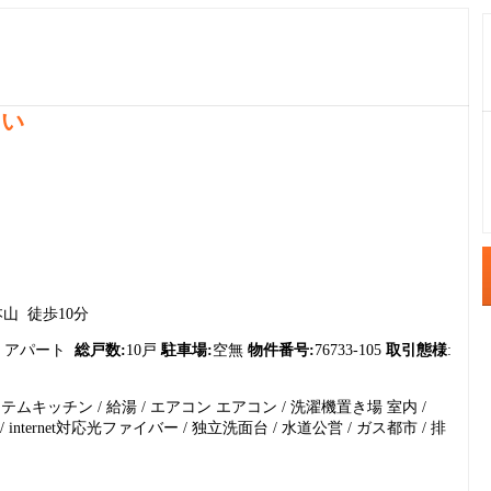
さい
1
2
3
山 徒歩10分
4
 アパート
総戸数:
10戸
駐車場:
空無
物件番号:
76733-105
取引態様
:
5
ステムキッチン / 給湯 / エアコン エアコン / 洗濯機置き場 室内 /
6
/ internet対応光ファイバー / 独立洗面台 / 水道公営 / ガス都市 / 排
7
8