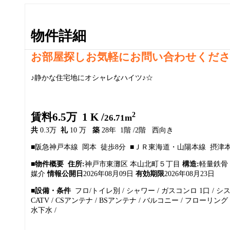
物件詳細
お部屋探しお気軽にお問い合わせくだ
♪静かな住宅地にオシャレなハイツ♪☆
2
賃料6.5万 1 K /
26.71m
共
0.3万
礼
10 万
築
28年 1階 /2階 西向き
■阪急神戸本線 岡本 徒歩8分 ■ＪＲ東海道・山陽本線 摂津本
■物件概要
住所:
神戸市東灘区 本山北町５丁目
構造:
軽量鉄骨
媒介
情報公開日
2026年08月09日
有効期限
2026年08月23日
■設備・条件
フロ/トイレ別 / シャワー / ガスコンロ 1口 / シ
CATV / CSアンテナ / BSアンテナ / バルコニー / フローリング 
水下水 /