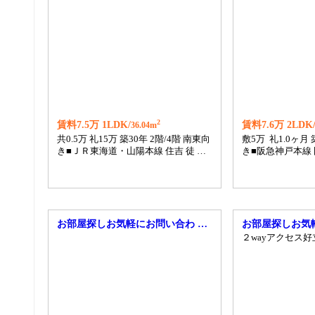
2
賃料7.5万 1LDK/
賃料7.6万 2LDK
36.04m
共0.5万 礼15万 築30年 2階/4階 南東向
敷5万 礼1.0ヶ月 
き■ＪＲ東海道・山陽本線 住吉 徒 …
き■阪急神戸本線 
お部屋探しお気軽にお問い合わ …
お部屋探しお気
２wayアクセス