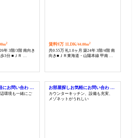
2
2
賃料9万 1LDK/
.00m
44.00m
築26年 3階/3階 南向き
共0.55万 礼1.0ヶ月 築24年 3階/4階 南
歩3分 ■ＪＲ …
向き■ＪＲ東海道・山陽本線 甲南 …
軽にお問い合わ …
お部屋探しお気軽にお問い合わ …
辺環境も一緒にご
カウンターキッチン、設備も充実、
メゾネットがうれしい