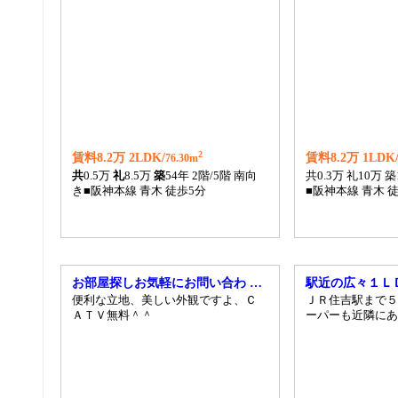
2
賃料8.2万 2LDK/
賃料8.2万 1LDK
76.30m
共
0.5万
礼
8.5万
築
54年 2階/5階 南向
共0.3万 礼10万 
き■阪神本線 青木 徒歩5分
■阪神本線 青木 徒
お部屋探しお気軽にお問い合わ …
駅近の広々１Ｌ
便利な立地、美しい外観ですよ、Ｃ
ＪＲ住吉駅まで５
ＡＴＶ無料＾＾
ーパーも近隣にあ