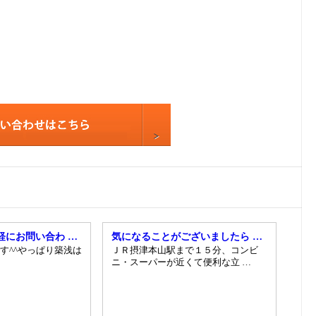
9
10
11
12
13
14
15
16
17
18
19
軽にお問い合わ …
気になることがございましたら …
す^^やっぱり築浅は
ＪＲ摂津本山駅まで１５分、コンビ
20
ニ・スーパーが近くて便利な立 …
21
22