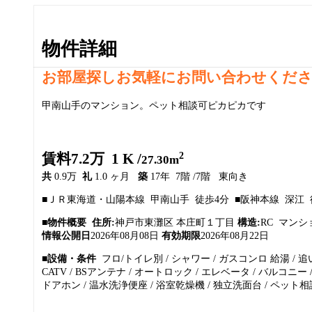
物件詳細
お部屋探しお気軽にお問い合わせくだ
甲南山手のマンション。ペット相談可ピカピカです
2
賃料7.2万 1 K /
27.30m
共
0.9万
礼
1.0 ヶ月
築
17年 7階 /7階 東向き
■ＪＲ東海道・山陽本線 甲南山手 徒歩4分 ■阪神本線 深江 
■物件概要
住所:
神戸市東灘区 本庄町１丁目
構造:
RC マン
情報公開日
2026年08月08日
有効期限
2026年08月22日
■設備・条件
フロ/トイレ別 / シャワー / ガスコンロ 給湯 / 追
CATV / BSアンテナ / オートロック / エレベータ / バルコニー / 
ドアホン / 温水洗浄便座 / 浴室乾燥機 / 独立洗面台 / ペット相談 