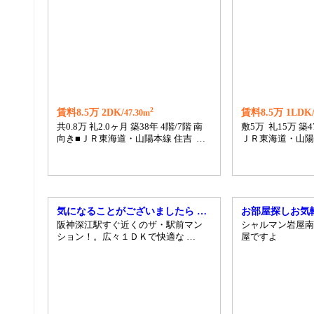
2
賃料8.5万 2DK/
賃料8.5万 1LDK
47.30m
共0.8万 礼2.0ヶ月 築38年 4階/7階 南
敷5万 礼15万 築4
向き■ＪＲ東海道・山陽本線 住吉 …
ＪＲ東海道・山陽本
気になることがございましたら …
お部屋探しお気
阪神深江駅すぐ近くのザ・駅前マン
シャルマン岩屋南
ション！。広々１ＤＫで快適な …
屋ですよ