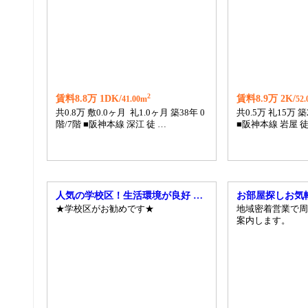
2
賃料8.8万 1DK/
賃料8.9万 2K/
41.00m
52
共0.8万 敷0.0ヶ月 礼1.0ヶ月 築38年 0
共0.5万 礼15万 
階/7階 ■阪神本線 深江 徒 …
■阪神本線 岩屋 徒
人気の学校区！生活環境が良好 …
お部屋探しお気
★学校区がお勧めです★
地域密着営業で周
案内します。