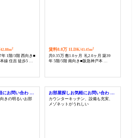
2
2
/
賃料8.8万 1LDK/
42.88m
43.45m
7年 1階/3階 西向き■
共0.35万 敷1.0ヶ月 礼2.0ヶ月 築39
線 住吉 徒歩5 …
年 5階/5階 南向き■阪急神戸本 …
軽にお問い合わ …
お部屋探しお気軽にお問い合わ …
向きの明るいお部
カウンターキッチン、設備も充実、
メゾネットがうれしい