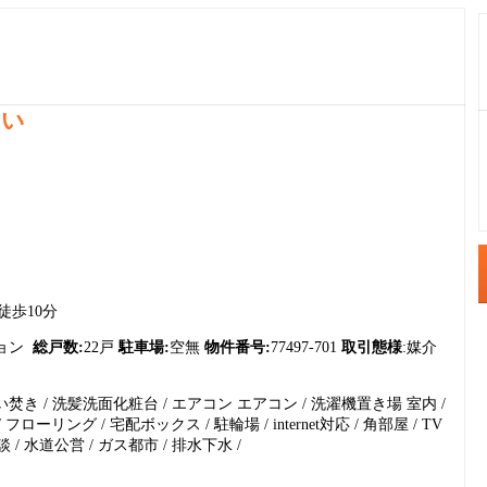
さい
1
2
3
徒歩10分
4
ション
総戸数:
22戸
駐車場:
空無
物件番号:
77497-701
取引態様
:媒介
5
い焚き / 洗髪洗面化粧台 / エアコン エアコン / 洗濯機置き場 室内 /
6
フローリング / 宅配ボックス / 駐輪場 / internet対応 / 角部屋 / TV
7
/ 水道公営 / ガス都市 / 排水下水 /
8