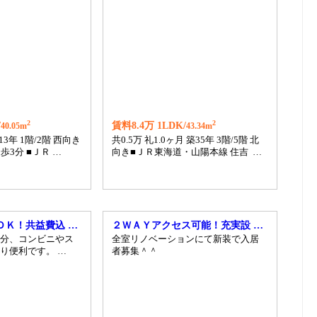
2
2
/
賃料8.4万 1LDK/
40.05m
43.34m
築13年 1階/2階 西向き
共0.5万 礼1.0ヶ月 築35年 3階/5階 北
歩3分 ■ＪＲ …
向き■ＪＲ東海道・山陽本線 住吉 …
ＤＫ！共益費込 …
２ＷＡＹアクセス可能！充実設 …
分、コンビニやス
全室リノベーションにて新装で入居
り便利です。 …
者募集＾＾